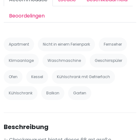
Beoordelingen
Apartment
Nicht in einem Ferienpark
Fernseher
Klimaanlage
Waschmaschine
Geschirrspüler
Ofen
Kessel
Kühlschrank mit Gefrierfach
Kühlschrank
Balkon
Garten
Beschreibung
✨ Checkmyguest bietet dieses 68 m² große