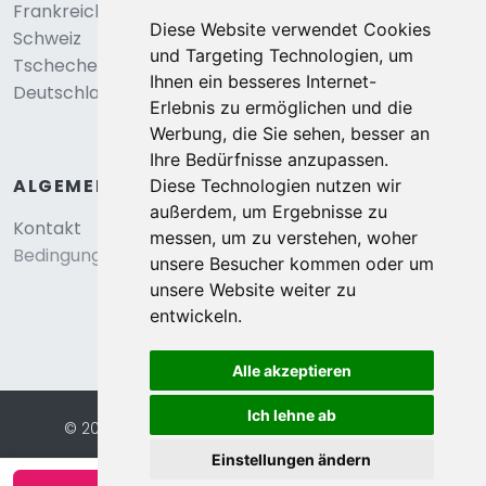
Frankreich
Diese Website verwendet Cookies
Schweiz
und Targeting Technologien, um
Tschechei
Ihnen ein besseres Internet-
Deutschland
Erlebnis zu ermöglichen und die
Werbung, die Sie sehen, besser an
Ihre Bedürfnisse anzupassen.
ALGEMEIN
Diese Technologien nutzen wir
außerdem, um Ergebnisse zu
Kontakt
messen, um zu verstehen, woher
Bedingungen und konditionen
unsere Besucher kommen oder um
unsere Website weiter zu
entwickeln.
Alle akzeptieren
Ich lehne ab
© 2026 Eurochalets |
Website von FalcoTravel
Sichere Online-Bezahlung mit
Einstellungen ändern