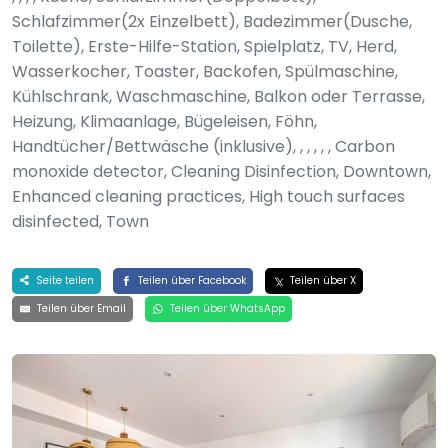
Schlafzimmer(2x Einzelbett), Badezimmer(Dusche,
Toilette), Erste-Hilfe-Station, Spielplatz, TV, Herd,
Wasserkocher, Toaster, Backofen, Spülmaschine,
Kühlschrank, Waschmaschine, Balkon oder Terrasse,
Heizung, Klimaanlage, Bügeleisen, Föhn,
Handtücher/Bettwäsche (inklusive), , , , , , Carbon
monoxide detector, Cleaning Disinfection, Downtown,
Enhanced cleaning practices, High touch surfaces
disinfected, Town
Seite teilen
Teilen über Facebook
Teilen über X
Teilen über Email
Teilen über WhatsApp