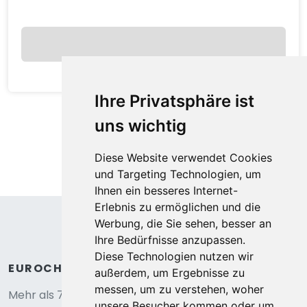
pro Nacht
Anzeigen
Ihre Privatsphäre ist
uns wichtig
Diese Website verwendet Cookies
und Targeting Technologien, um
Ihnen ein besseres Internet-
Erlebnis zu ermöglichen und die
Werbung, die Sie sehen, besser an
Ihre Bedürfnisse anzupassen.
Diese Technologien nutzen wir
außerdem, um Ergebnisse zu
Tiny Wagon two-person (Nr 7-10),by the
messen, um zu verstehen, woher
water
unsere Besucher kommen oder um