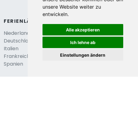
2,6
unsere Website weiter zu
Almere, Flevoland, Niederlande
entwickeln.
Romantischer Planwagenurlaub am See
Alle akzeptieren
€ 79
2
Personen
1
Schlafzimmer
durchschnittlich
Ich lehne ab
pro Nacht
Einstellungen ändern
Anzeigen