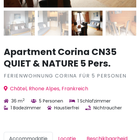
Apartment Corina CN35
QUIET & NATURE 5 Pers.
FERIENWOHNUNG CORINA FÜR 5 PERSONEN
Châtel, Rhone Alpes, Frankreich
2
36 m
5 Personen
1 Schlafzimmer
1 Badezimmer
Haustierfrei
Nichtraucher
Accommodatie
Locatie
Beschikbaarheid