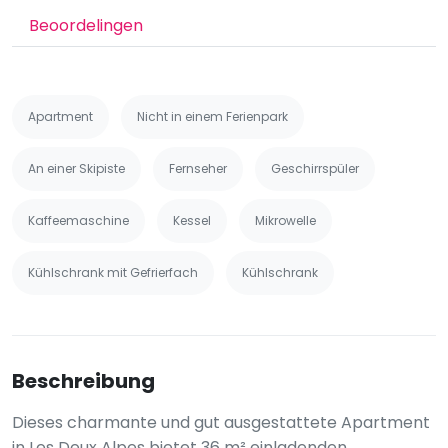
Beoordelingen
Apartment
Nicht in einem Ferienpark
An einer Skipiste
Fernseher
Geschirrspüler
Kaffeemaschine
Kessel
Mikrowelle
Kühlschrank mit Gefrierfach
Kühlschrank
Beschreibung
Dieses charmante und gut ausgestattete Apartment
in Les Deux Alpes bietet 36 m² einladenden