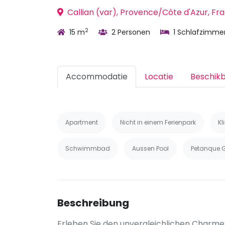
Callian (var), Provence/Côte d'Azur, Fr
2
15 m
2 Personen
1 Schlafzimme
Accommodatie
Locatie
Beschik
Apartment
Nicht in einem Ferienpark
K
Schwimmbad
Aussen Pool
Petanque 
Beschreibung
Erleben Sie den unvergleichlichen Charme