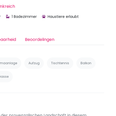
ankreich
r
1 Badezimmer
Haustiere erlaubt
baarheid
Beoordelingen
limaanlage
Aufzug
Tischtennis
Balkon
Gasse
 der provenzalischen Landschaft in diesem