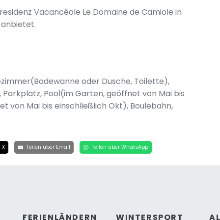
ienresidenz Vacancéole Le Domaine de Camiole in
 anbietet.
dezimmer(Badewanne oder Dusche, Toilette),
, Parkplatz, Pool(im Garten, geöffnet von Mai bis
et von Mai bis einschließlich Okt), Boulebahn,
 X
Teilen über Email
Teilen über WhatsApp
FERIENLÄNDERN
WINTERSPORT
A