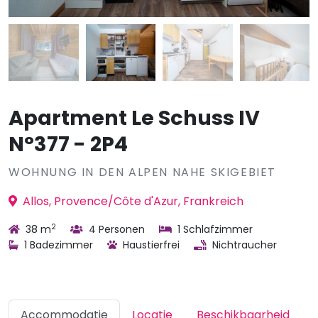
Apartment Le Schuss IV
N°377 - 2P4
WOHNUNG IN DEN ALPEN NAHE SKIGEBIET
Allos, Provence/Côte d'Azur, Frankreich
2
38 m
4 Personen
1 Schlafzimmer
1 Badezimmer
Haustierfrei
Nichtraucher
Accommodatie
Locatie
Beschikbaarheid