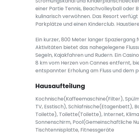
Strömungskanal und Kinderplanschbecken. 
einer Partie Tennis, Beachvolleyball oder 
kulinarisch verwöhnen. Das Resort verfüg
Parkplätze und einen Kinderclub. Haustier
Ein kurzer, 800 Meter langer Spaziergang 
Aktivitäten bietet das nahegelegene Flus
Segeln, Kajakfahren und Rudern. Ein Casino
8 km vom Herzen von Cannes entfernt, bie
entspannter Erholung am Fluss und dem pu
Hausaufteilung
Kochnische(Kaffeemaschine(Filter), Spü
TV, Esstisch), Schlafnische(Etagenbett)
Toilette), Toilette(Toilette), Internet, Kli
Sonnenschirm, Pool(Gemeinschaftliche Nu
Tischtennisplatte, Fitnessgeräte