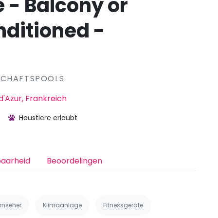
e - Balcony or
nditioned -
SCHAFTSPOOLS
'Azur, Frankreich
Haustiere erlaubt
baarheid
Beoordelingen
rnseher
Klimaanlage
Fitnessgeräte