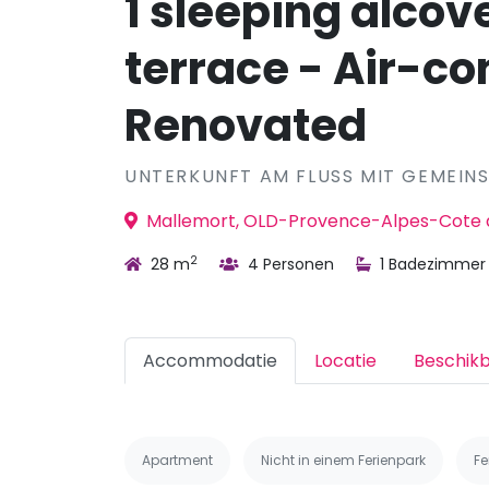
1 sleeping alcov
terrace - Air-co
Renovated
UNTERKUNFT AM FLUSS MIT GEMEIN
Mallemort, OLD-Provence-Alpes-Cote d
2
28 m
4 Personen
1 Badezimmer
Accommodatie
Locatie
Beschik
Apartment
Nicht in einem Ferienpark
Fe