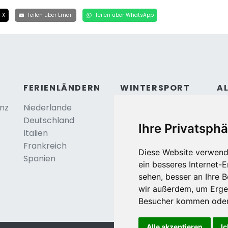
 X
Teilen über Email
Teilen über WhatsApp
FERIENLÄNDERN
WINTERSPORT
A
anz
Niederlande
Österreich
Ko
Deutschland
Frankreich
Be
Ihre Privatsphä
Italien
Schweiz
Frankreich
Tschechei
Diese Website verwend
Spanien
Deutschland
ein besseres Internet-
sehen, besser an Ihre 
wir außerdem, um Erge
Besucher kommen oder 
Alle akzeptieren
Ic