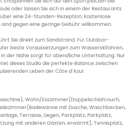
Entspannen Sie sich auf den Sportplätzen bei
Boule oder lassen Sie sich in einem der Restaurants
t über eine 24-Stunden-Rezeption, kostenlose
e sind gegen eine geringe Gebühr willkommen.
führt Sie direkt zum Sandstrand. Für Outdoor-
sufer beste Voraussetzungen zum Wasserskifahren,
 in der Nähe sorgt für abendliche Unterhaltung. Nur
tet dieses Studio die perfekte Balance zwischen
lsierenden Leben der Côte d’Azur.
lmaschine), Wohn/Esszimmer(Doppelschlafcouch,
, Badezimmer(Badewanne mit Dusche, Waschbecken,
maanlage, Terrasse, Liegen, Parkplatz, Parkplatz,
tzung mit anderen Gästen, erwärmt), Tennisplatz,