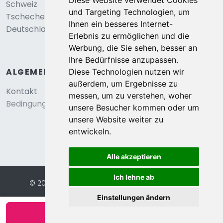
Diese Website verwendet Cookies
Schweiz
und Targeting Technologien, um
Tschechei
Ihnen ein besseres Internet-
Deutschland
Erlebnis zu ermöglichen und die
Werbung, die Sie sehen, besser an
Ihre Bedürfnisse anzupassen.
ALGEMEIN
Diese Technologien nutzen wir
außerdem, um Ergebnisse zu
Kontakt
messen, um zu verstehen, woher
Bedingungen und konditionen
unsere Besucher kommen oder um
unsere Website weiter zu
entwickeln.
Alle akzeptieren
Ich lehne ab
© 2026 Eurochalets |
Website von FalcoTravel
Sichere Online-Bezahlung mit
Einstellungen ändern
Verfügbarkeit anzeigen