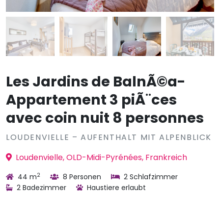
Les Jardins de BalnÃ©a-
Appartement 3 piÃ¨ces
avec coin nuit 8 personnes
LOUDENVIELLE – AUFENTHALT MIT ALPENBLICK
Loudenvielle, OLD-Midi-Pyrénées, Frankreich
2
44 m
8 Personen
2 Schlafzimmer
2 Badezimmer
Haustiere erlaubt