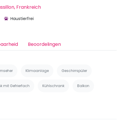
sillon, Frankreich
Haustierfrei
baarheid
Beoordelingen
rnseher
Klimaanlage
Geschirrspüler
k mit Gefrierfach
Kühlschrank
Balkon