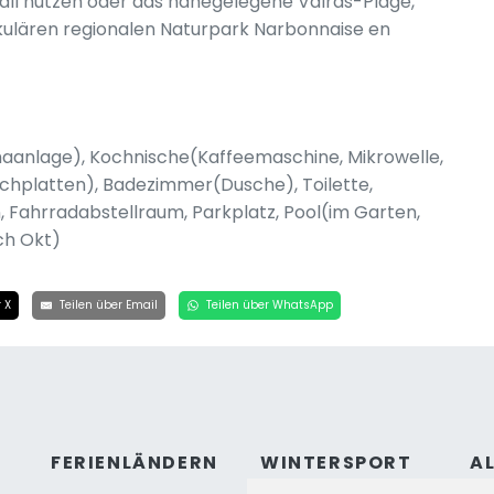
ball nutzen oder das nahegelegene Valras-Plage,
akulären regionalen Naturpark Narbonnaise en
anlage), Kochnische(Kaffeemaschine, Mikrowelle,
ochplatten), Badezimmer(Dusche), Toilette,
 Fahrradabstellraum, Parkplatz, Pool(im Garten,
ch Okt)
 X
Teilen über Email
Teilen über WhatsApp
FERIENLÄNDERN
WINTERSPORT
A