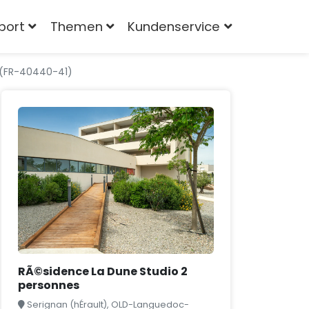
port
Themen
Kundenservice
 (FR-40440-41)
RÃ©sidence La Dune Studio 2
personnes
Serignan (hÉrault), OLD-Languedoc-