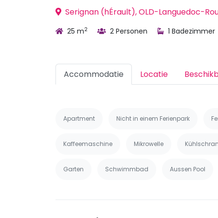
Serignan (hÉrault), OLD-Languedoc-Rous
2
25 m
2 Personen
1 Badezimmer
Accommodatie
Locatie
Beschik
Apartment
Nicht in einem Ferienpark
Fe
Kaffeemaschine
Mikrowelle
Kühlschran
Garten
Schwimmbad
Aussen Pool