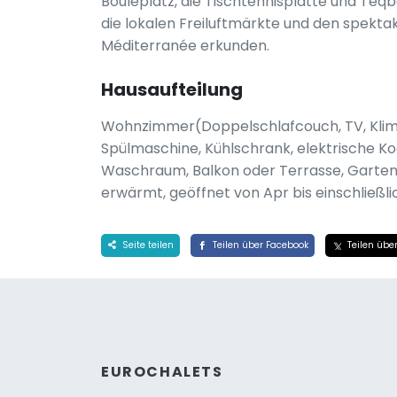
Bouleplatz, die Tischtennisplatte und Teq
die lokalen Freiluftmärkte und den spekt
Méditerranée erkunden.
Hausaufteilung
Wohnzimmer(Doppelschlafcouch, TV, Klima
Spülmaschine, Kühlschrank, elektrische K
Waschraum, Balkon oder Terrasse, Garten,
erwärmt, geöffnet von Apr bis einschließli
Seite teilen
Teilen über Facebook
Teilen über
EUROCHALETS