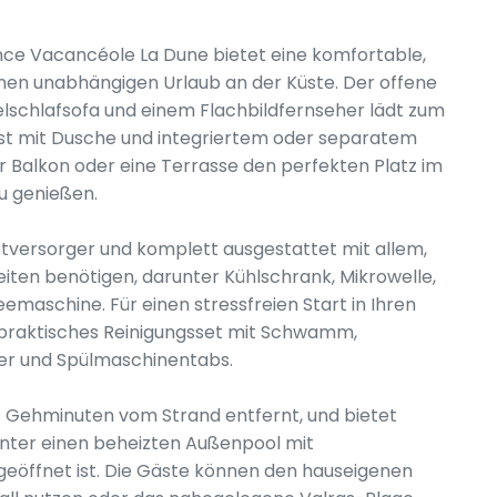
ence Vacancéole La Dune bietet eine komfortable,
inen unabhängigen Urlaub an der Küste. Der offene
chlafsofa und einem Flachbildfernseher lädt zum
ist mit Dusche und integriertem oder separatem
Balkon oder eine Terrasse den perfekten Platz im
zu genießen.
bstversorger und komplett ausgestattet mit allem,
eiten benötigen, darunter Kühlschrank, Mikrowelle,
emaschine. Für einen stressfreien Start in Ihren
in praktisches Reinigungsset mit Schwamm,
iger und Spülmaschinentabs.
fünf Gehminuten vom Strand entfernt, und bietet
unter einen beheizten Außenpool mit
geöffnet ist. Die Gäste können den hauseigenen