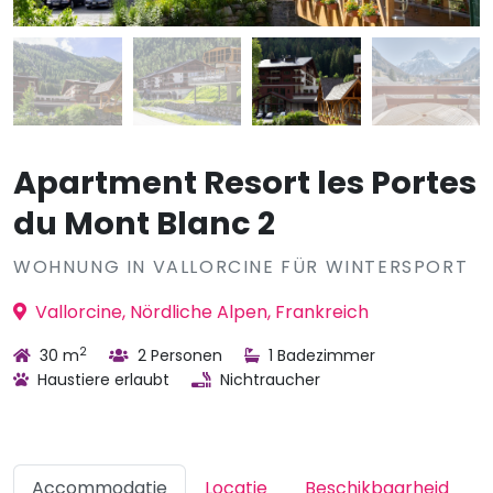
Apartment Resort les Portes
du Mont Blanc 2
WOHNUNG IN VALLORCINE FÜR WINTERSPORT
Vallorcine, Nördliche Alpen, Frankreich
2
30 m
2 Personen
1 Badezimmer
Haustiere erlaubt
Nichtraucher
Accommodatie
Locatie
Beschikbaarheid