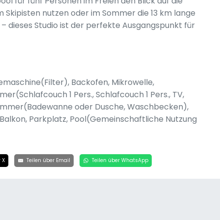
l für fünf Personen im Freien den Blick auf die
m Skipisten nutzen oder im Sommer die 13 km lange
dieses Studio ist der perfekte Ausgangspunkt für
maschine(Filter), Backofen, Mikrowelle,
er(Schlafcouch 1 Pers., Schlafcouch 1 Pers., TV,
dezimmer(Badewanne oder Dusche, Waschbecken),
a, Balkon, Parkplatz, Pool(Gemeinschaftliche Nutzung
 X
Teilen über Email
Teilen über WhatsApp