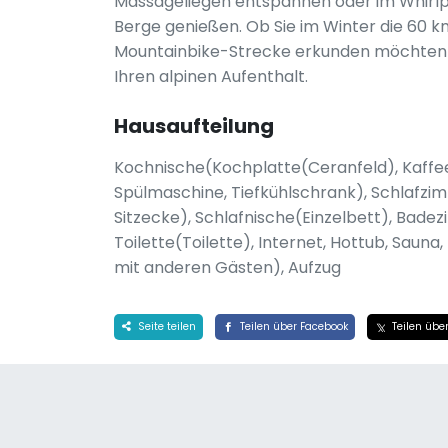
Massageliegen entspannen oder im Whirlpoo
Berge genießen. Ob Sie im Winter die 60 k
Mountainbike-Strecke erkunden möchten – 
Ihren alpinen Aufenthalt.
Hausaufteilung
Kochnische(Kochplatte(Ceranfeld), Kaffee
Spülmaschine, Tiefkühlschrank), Schlafzimm
Sitzecke), Schlafnische(Einzelbett), Ba
Toilette(Toilette), Internet, Hottub, Saun
mit anderen Gästen), Aufzug
Seite teilen
Teilen über Facebook
Teilen über