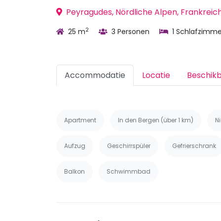
Peyragudes, Nördliche Alpen, Frankreic
2
25 m
3 Personen
1 Schlafzimme
Accommodatie
Locatie
Beschik
Apartment
In den Bergen (über 1 km)
N
Aufzug
Geschirrspüler
Gefrierschrank
Balkon
Schwimmbad