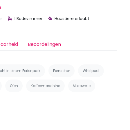
h
r
1 Badezimmer
Haustiere erlaubt
baarheid
Beoordelingen
icht in einem Ferienpark
Fernseher
Whirlpool
Ofen
Kaffeemaschine
Mikrowelle