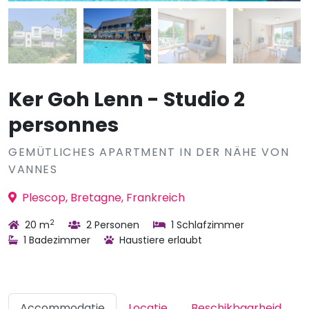
Ker Goh Lenn - Studio 2
personnes
GEMÜTLICHES APARTMENT IN DER NÄHE VON
VANNES
Plescop, Bretagne, Frankreich
2
20 m
2 Personen
1 Schlafzimmer
1 Badezimmer
Haustiere erlaubt
Accommodatie
Locatie
Beschikbaarheid