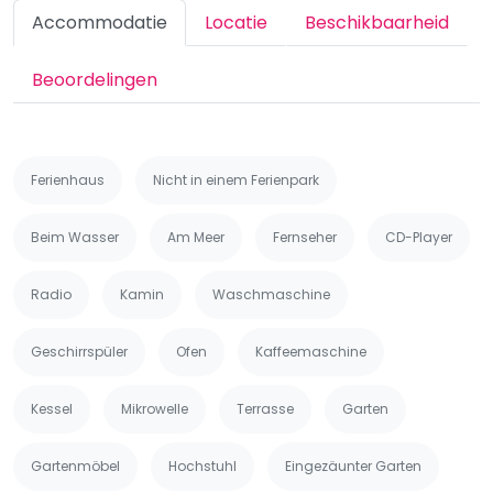
Accommodatie
Locatie
Beschikbaarheid
Beoordelingen
Ferienhaus
Nicht in einem Ferienpark
Beim Wasser
Am Meer
Fernseher
CD-Player
Radio
Kamin
Waschmaschine
Geschirrspüler
Ofen
Kaffeemaschine
Kessel
Mikrowelle
Terrasse
Garten
Gartenmöbel
Hochstuhl
Eingezäunter Garten