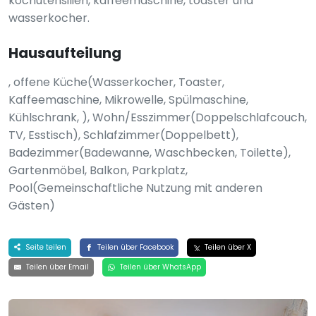
kochutensilien, kaffeemaschine, toaster und
wasserkocher.
Hausaufteilung
, offene Küche(Wasserkocher, Toaster,
Kaffeemaschine, Mikrowelle, Spülmaschine,
Kühlschrank, ), Wohn/Esszimmer(Doppelschlafcouch,
TV, Esstisch), Schlafzimmer(Doppelbett),
Badezimmer(Badewanne, Waschbecken, Toilette),
Gartenmöbel, Balkon, Parkplatz,
Pool(Gemeinschaftliche Nutzung mit anderen
Gästen)
Seite teilen
Teilen über Facebook
Teilen über X
Teilen über Email
Teilen über WhatsApp