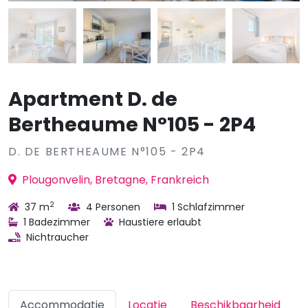
Apartment D. de
Bertheaume N°105 - 2P4
D. DE BERTHEAUME N°105 - 2P4
Plougonvelin, Bretagne, Frankreich
2
37 m
4 Personen
1 Schlafzimmer
1 Badezimmer
Haustiere erlaubt
Nichtraucher
Accommodatie
Locatie
Beschikbaarheid