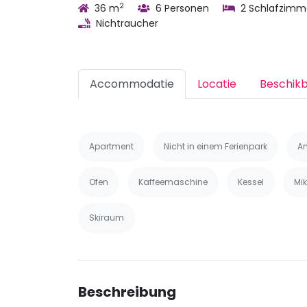
2
36 m
6 Personen
2 Schlafzimm
Nichtraucher
Accommodatie
Locatie
Beschik
Apartment
Nicht in einem Ferienpark
An
Ofen
Kaffeemaschine
Kessel
Mik
Skiraum
Beschreibung