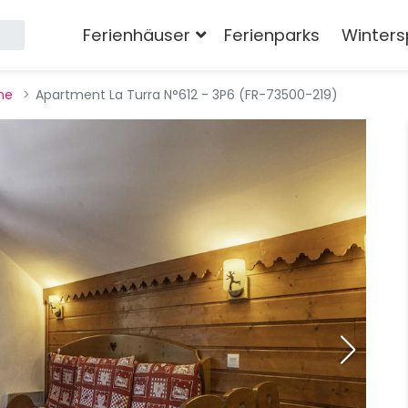
Ferienhäuser
Ferienparks
Winters
ne
Apartment La Turra N°612 - 3P6 (FR-73500-219)