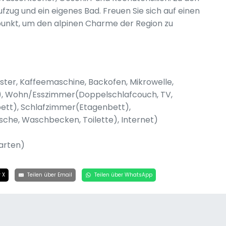
zug und ein eigenes Bad. Freuen Sie sich auf einen
unkt, um den alpinen Charme der Region zu
ster, Kaffeemaschine, Backofen, Mikrowelle,
 ), Wohn/Esszimmer(Doppelschlafcouch, TV,
bett), Schlafzimmer(Etagenbett),
he, Waschbecken, Toilette), Internet)
Garten)
 X
Teilen über Email
Teilen über WhatsApp