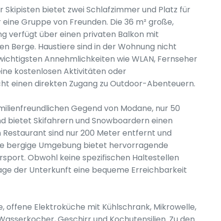
Skipisten bietet zwei Schlafzimmer und Platz für
er eine Gruppe von Freunden. Die 36 m² große,
 verfügt über einen privaten Balkon mit
n Berge. Haustiere sind in der Wohnung nicht
n wichtigsten Annehmlichkeiten wie WLAN, Fernseher
eine kostenlosen Aktivitäten oder
icht einen direkten Zugang zu Outdoor-Abenteuern.
familienfreundlichen Gegend von Modane, nur 50
d bietet Skifahrern und Snowboardern einen
Restaurant sind nur 200 Meter entfernt und
ie bergige Umgebung bietet hervorragende
sport. Obwohl keine spezifischen Haltestellen
Lage der Unterkunft eine bequeme Erreichbarkeit
 offene Elektroküche mit Kühlschrank, Mikrowelle,
Wasserkocher, Geschirr und Kochutensilien. Zu den