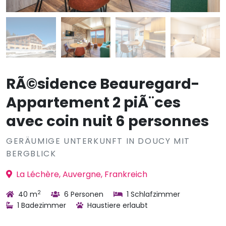
RÃ©sidence Beauregard-
Appartement 2 piÃ¨ces
avec coin nuit 6 personnes
GERÄUMIGE UNTERKUNFT IN DOUCY MIT
BERGBLICK
La Léchère, Auvergne, Frankreich
2
40 m
6 Personen
1 Schlafzimmer
1 Badezimmer
Haustiere erlaubt