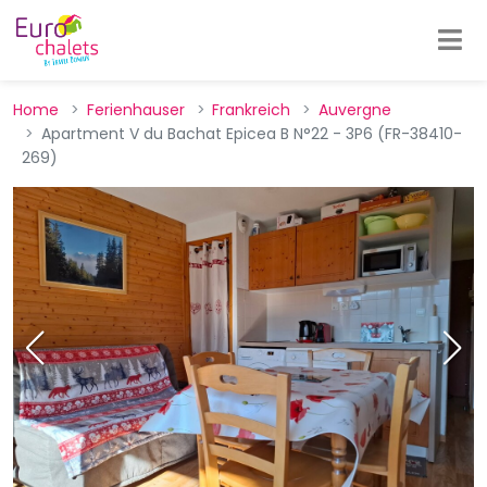
Home
Ferienhauser
Frankreich
Auvergne
Apartment V du Bachat Epicea B N°22 - 3P6 (FR-38410-
269)