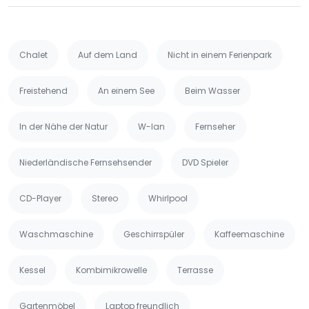
Chalet
Auf dem Land
Nicht in einem Ferienpark
Freistehend
An einem See
Beim Wasser
In der Nähe der Natur
W-lan
Fernseher
Niederländische Fernsehsender
DVD Spieler
CD-Player
Stereo
Whirlpool
Waschmaschine
Geschirrspüler
Kaffeemaschine
Kessel
Kombimikrowelle
Terrasse
Gartenmöbel
Laptop freundlich