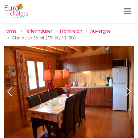
Home
Ferienhauser
Frankreich
Auvergne
Chalet Le Soleil (FR-15270-20)