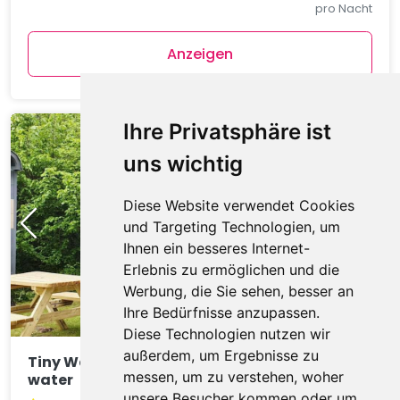
pro Nacht
Anzeigen
Ihre Privatsphäre ist
uns wichtig
Diese Website verwendet Cookies
und Targeting Technologien, um
Ihnen ein besseres Internet-
Erlebnis zu ermöglichen und die
Werbung, die Sie sehen, besser an
Ihre Bedürfnisse anzupassen.
Diese Technologien nutzen wir
außerdem, um Ergebnisse zu
Tiny Wagon two-person (Nr 7-10),by the
messen, um zu verstehen, woher
water
unsere Besucher kommen oder um