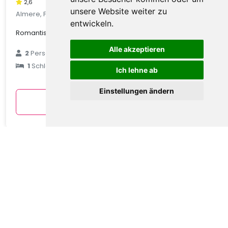
2,6
unsere Website weiter zu
Almere, Flevoland, Niederlande
entwickeln.
Romantischer Planwagenurlaub am See
Alle akzeptieren
€ 79
2
Personen
1
Schlafzimmer
durchschnittlich
Ich lehne ab
pro Nacht
Einstellungen ändern
Anzeigen