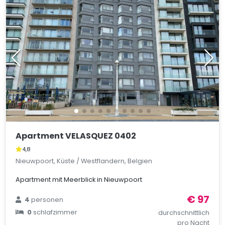
Apartment VELASQUEZ 0402
4,8
Nieuwpoort, Küste / Westflandern, Belgien
Apartment mit Meerblick in Nieuwpoort
€ 97
4
personen
0
schlafzimmer
durchschnittlich
pro Nacht