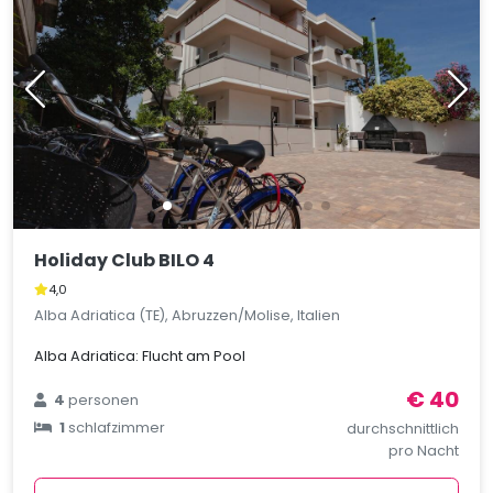
Holiday Club BILO 4
4,0
Alba Adriatica (TE), Abruzzen/Molise, Italien
Alba Adriatica: Flucht am Pool
€ 40
4
personen
1
schlafzimmer
durchschnittlich
pro Nacht