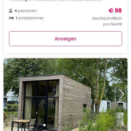
€ 98
4
personen
1
schlafzimmer
durchschnittlich
pro Nacht
Anzeigen