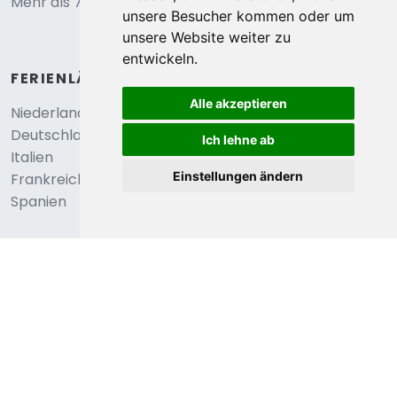
Mehr als 70.000 private Ferienhäuser in ganz Europa.
unsere Besucher kommen oder um
unsere Website weiter zu
entwickeln.
FERIENLÄNDERN
Alle akzeptieren
Niederlande
Deutschland
Ich lehne ab
Italien
Einstellungen ändern
Frankreich
Spanien
WINTERSPORT
Österreich
Frankreich
Schweiz
Tschechei