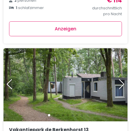
€ 114
2
personen
1
schlafzimmer
durchschnittlich
pro Nacht
Anzeigen
Vakantiepark de Berkenhorst 13