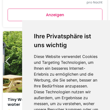
pro Nacht
Anzeigen
Ihre Privatsphäre ist
uns wichtig
Diese Website verwendet Cookies
und Targeting Technologien, um
Ihnen ein besseres Internet-
Erlebnis zu ermöglichen und die
Werbung, die Sie sehen, besser an
Ihre Bedürfnisse anzupassen.
Diese Technologien nutzen wir
außerdem, um Ergebnisse zu
Tiny Wagon two-person (Nr 7-10),by the
messen, um zu verstehen, woher
water
unsere Besucher kommen oder um