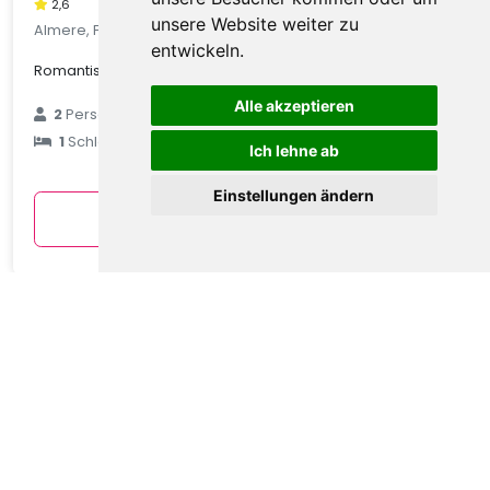
2,6
unsere Website weiter zu
Almere, Flevoland, Niederlande
entwickeln.
Romantischer Planwagenurlaub am See
Alle akzeptieren
€ 79
2
Personen
1
Schlafzimmer
durchschnittlich
Ich lehne ab
pro Nacht
Einstellungen ändern
Anzeigen