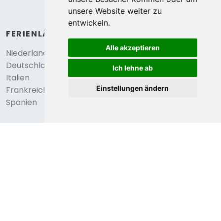
2,6
unsere Website weiter zu
Almere, Flevoland, Niederlande
entwickeln.
Romantischer Planwagenurlaub am See
Alle akzeptieren
€ 79
2
Personen
1
Schlafzimmer
durchschnittlich
Ich lehne ab
pro Nacht
Einstellungen ändern
Anzeigen