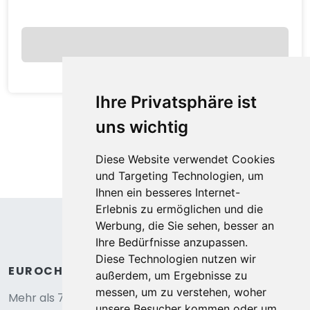
pro Nacht
Anzeigen
Ihre Privatsphäre ist
uns wichtig
Diese Website verwendet Cookies
und Targeting Technologien, um
Ihnen ein besseres Internet-
Erlebnis zu ermöglichen und die
Werbung, die Sie sehen, besser an
Ihre Bedürfnisse anzupassen.
Diese Technologien nutzen wir
außerdem, um Ergebnisse zu
Tiny Wagon two-person (Nr 7-10),by the
messen, um zu verstehen, woher
water
unsere Besucher kommen oder um