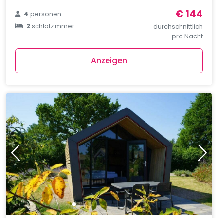
€ 144
4
personen
2
schlafzimmer
durchschnittlich
pro Nacht
Anzeigen