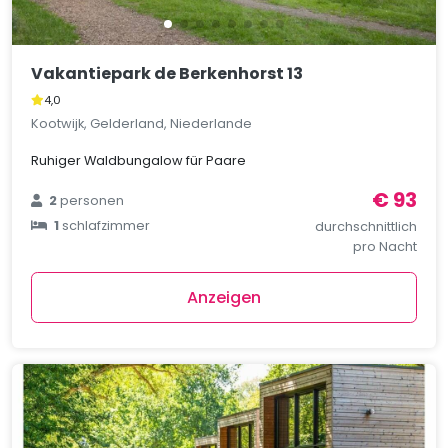
Vakantiepark de Berkenhorst 13
4,0
Kootwijk, Gelderland, Niederlande
Ruhiger Waldbungalow für Paare
€ 93
2
personen
1
schlafzimmer
durchschnittlich
pro Nacht
Anzeigen