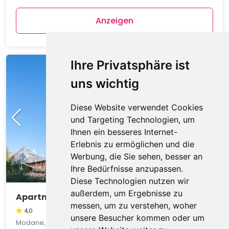
Anzeigen
Ihre Privatsphäre ist
uns wichtig
Diese Website verwendet Cookies
und Targeting Technologien, um
Ihnen ein besseres Internet-
Erlebnis zu ermöglichen und die
Werbung, die Sie sehen, besser an
Ihre Bedürfnisse anzupassen.
Diese Technologien nutzen wir
außerdem, um Ergebnisse zu
Apartment C. Ramoure B N°210 - 2P4
messen, um zu verstehen, woher
4,0
unsere Besucher kommen oder um
Modane, Auvergne, Frankreich