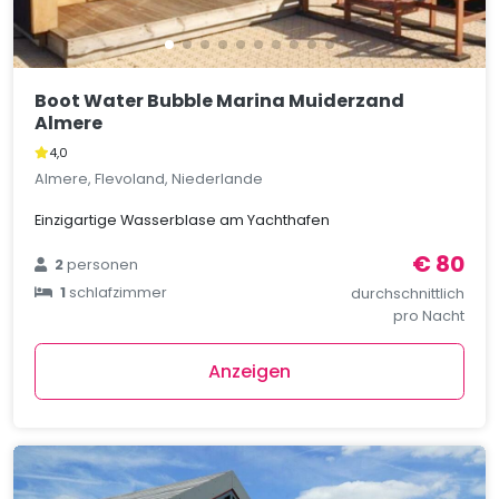
Boot Water Bubble Marina Muiderzand
Almere
4,0
Almere, Flevoland, Niederlande
Einzigartige Wasserblase am Yachthafen
€ 80
2
personen
1
schlafzimmer
durchschnittlich
pro Nacht
Anzeigen