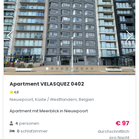
Apartment VELASQUEZ 0402
4,8
Nieuwpoort, Küste / Westflandern, Belgien
Apartment mit Meerblick in Nieuwpoort
€ 97
4
personen
0
schlafzimmer
durchschnittlich
pro Nacht