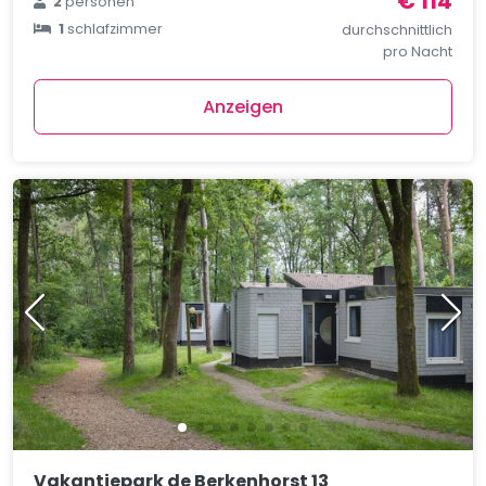
€ 114
2
personen
1
schlafzimmer
durchschnittlich
pro Nacht
Anzeigen
Vakantiepark de Berkenhorst 13