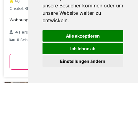
4,0
unsere Besucher kommen oder um
Châtel, Rhone Alpes, Frankreich
unsere Website weiter zu
Wohnung in Châtel mit Talblick
entwickeln.
€ 89
4
Personen
Alle akzeptieren
0
Schlafzimmer
durchschnittlich
pro Nacht
Ich lehne ab
Anzeigen
Einstellungen ändern