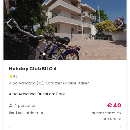
Holiday Club BILO 4
4,0
Alba Adriatica (TE), Abruzzen/Molise, Italien
Alba Adriatica: Flucht am Pool
€ 40
4
personen
1
schlafzimmer
durchschnittlich
pro Nacht