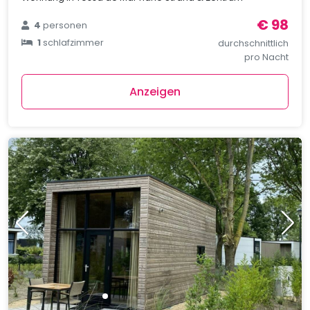
€ 98
4
personen
1
schlafzimmer
durchschnittlich
pro Nacht
Anzeigen