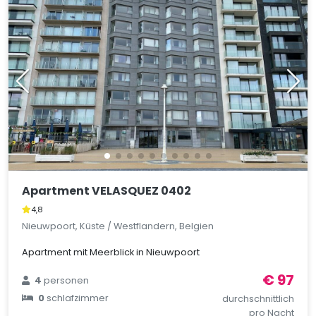
Apartment VELASQUEZ 0402
4,8
Nieuwpoort, Küste / Westflandern, Belgien
Apartment mit Meerblick in Nieuwpoort
€ 97
4
personen
0
schlafzimmer
durchschnittlich
pro Nacht