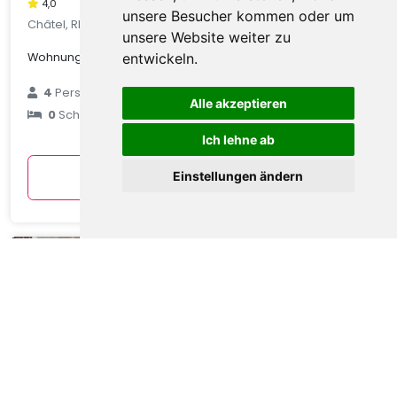
4,0
unsere Besucher kommen oder um
Châtel, Rhone Alpes, Frankreich
unsere Website weiter zu
Wohnung in Châtel mit Talblick
entwickeln.
€ 89
4
Personen
Alle akzeptieren
0
Schlafzimmer
durchschnittlich
pro Nacht
Ich lehne ab
Anzeigen
Einstellungen ändern