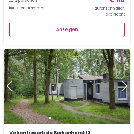
€ 114
2
personen
1
schlafzimmer
durchschnittlich
pro Nacht
Anzeigen
Vakantiepark de Berkenhorst 13