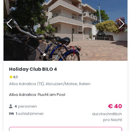
Holiday Club BILO 4
4,0
Alba Adriatica (TE), Abruzzen/Molise, Italien
Alba Adriatica: Flucht am Pool
€ 40
4
personen
1
schlafzimmer
durchschnittlich
pro Nacht