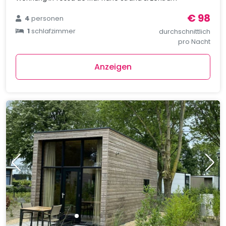
€ 98
4
personen
1
schlafzimmer
durchschnittlich
pro Nacht
Anzeigen