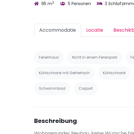
2
95 m
5 Personen
3 Schlafzimm
Accommodatie
Locatie
Beschik
Ferienhaus
Nicht in einem Ferienpark
F
Kühlschrank mit Gefrierfach
Kühlschrank
Schwimmbad
Carport
Beschreibung
Wohngesunder Neubau, keine Wünsche ble