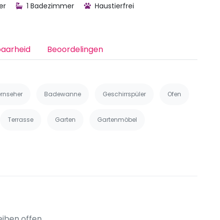
er
1 Badezimmer
Haustierfrei
baarheid
Beoordelingen
ernseher
Badewanne
Geschirrspüler
Ofen
Terrasse
Garten
Gartenmöbel
iben offen.