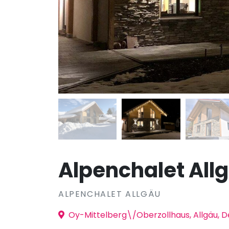
Alpenchalet All
ALPENCHALET ALLGÄU
Oy-Mittelberg\/Oberzollhaus, Allgäu, 