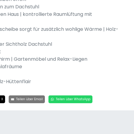
n zum Dachstuhl
en Haus | kontrollierte Raumlüftung mit
cheibe sorgt für zusätzlich wohlige Wärme | Holz-
r Sichtholz Dachstuhl
k
hirm | Gartenmöbel und Relax-Liegen
chlafräume
z-Hüttenflair
 X
Teilen über Email
Teilen über WhatsApp