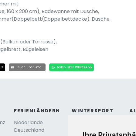
mmer mit
, 160 x 200 cm), Badewanne mit Dusche,
mmer(Doppelbett(Doppelbettdecke), Dusche,
(Balkon oder Terrasse),
gelbrett, Bügeleisen
 X
Teilen über Email
Teilen über WhatsApp
FERIENLÄNDERN
WINTERSPORT
A
anz
Niederlande
Österreich
Ko
Deutschland
Frankreich
Be
Ihre Privatsphä