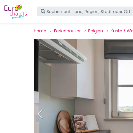
Home
Ferienhauser
Belgien
Küste / We