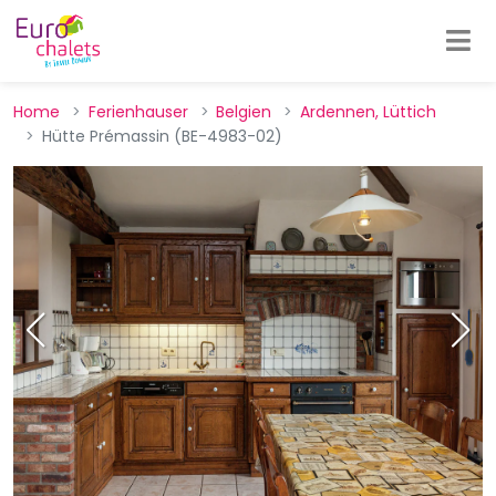
Home
Ferienhauser
Belgien
Ardennen, Lüttich
Hütte Prémassin (BE-4983-02)