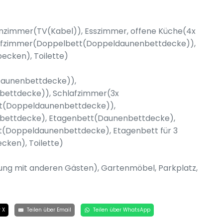
zimmer(TV(Kabel)), Esszimmer, offene Küche(4x
lafzimmer(Doppelbett(Doppeldaunenbettdecke)),
cken), Toilette)
(Daunenbettdecke)),
ettdecke)), Schlafzimmer(3x
tt(Doppeldaunenbettdecke)),
ettdecke), Etagenbett(Daunenbettdecke),
(Doppeldaunenbettdecke), Etagenbett für 3
ken), Toilette)
ung mit anderen Gästen), Gartenmöbel, Parkplatz,
 X
Teilen über Email
Teilen über WhatsApp