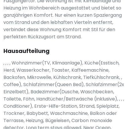
Fußgängertor. Die Wohnung ist mit Klimaanlage und
Heizung im Wohnbereich ausgestattet und bietet so
ganzjährigen Komfort. Nur einen kurzen Spaziergang
vom Strand und den lebhaften Vierteln entfernt,
verbindet diese Wohnung Komfort mit Stil für den
perfekten Rückzugsort am Strand.
Hausaufteilung
, , , , Wohnzimmer(TV, Klimaanlage), Küche(Esstisch,
Herd, Wasserkocher, Toaster, Kaffeemaschine,
Backofen, Mikrowelle, Kühlschrank, Tiefkühlschrank, ,
Coffee), Schlafzimmer(Queen Bed), Schlafzimmer(2x
Einzelbett), Badezimmer(Dusche, Waschbecken,
Toilette, Föhn, Handtücher/Bettwäsche (inklusive), , , ,
Conditioner), Erste-Hilfe-Station, Strand, Spielplatz,
Trockner, Babybett, Waschmaschine, Balkon oder
Terrasse, Heizung, Bügeleisen, Carbon monoxide
detector, Long term stays allowed, Near Ocean,