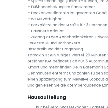
– Split-Klimaanlage (Heizen + Kühlen) im
– Fußbodenheizung im Badezimmer
– Deckenventilatoren im gesamten Gebä
– WLAN verfügbar
– Parkplätze an der Straße für 3 Personen
– Haustiere erlaubt
– Zugang zu den Annehmlichkeiten: Privat
Feuerstelle und Barhockern
Beschreibung der Umgebung
Tomakin ist ein ruhiges Viertel, 20 Minute
örtlicher IGA befindet sich nur 5 Automin
Kmart und mehr finden Sie in Bateman's Ba
Gehminuten entfernt und zählen zu den s
einen Spaziergang zum Melvillve Lookout 
und genießen Sie die atemberaubende Lan
Hausaufteilung
, , , , , Küche(Herd, Wasserkocher, Toaster