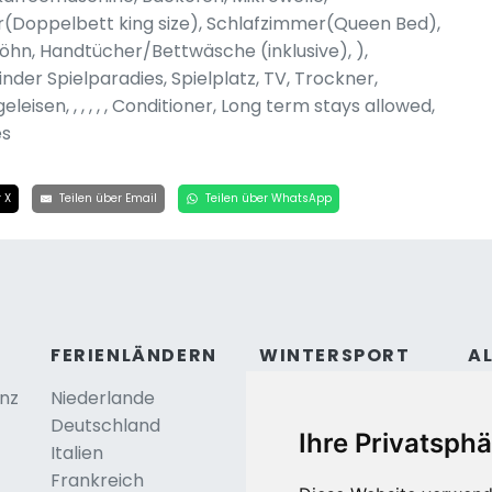
r(Doppelbett king size), Schlafzimmer(Queen Bed),
n, Handtücher/Bettwäsche (inklusive), ),
nder Spielparadies, Spielplatz, TV, Trockner,
isen, , , , , , Conditioner, Long term stays allowed,
es
 X
Teilen über Email
Teilen über WhatsApp
FERIENLÄNDERN
WINTERSPORT
A
anz
Niederlande
Österreich
Ko
Deutschland
Frankreich
Be
Ihre Privatsphä
Italien
Schweiz
Frankreich
Tschechei