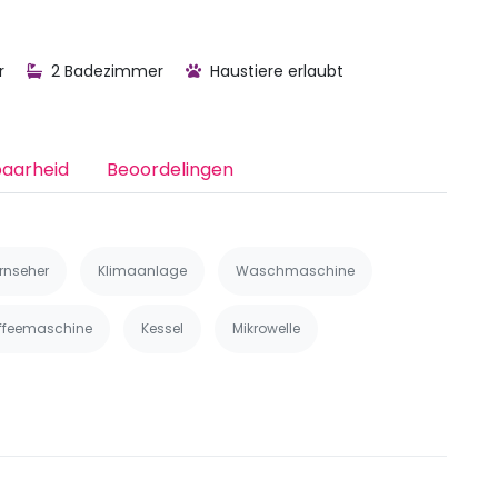
r
2 Badezimmer
Haustiere erlaubt
baarheid
Beoordelingen
rnseher
Klimaanlage
Waschmaschine
ffeemaschine
Kessel
Mikrowelle