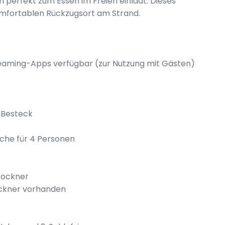
perfekt zum Essen im Freien einlädt. Dieses
omfortablen Rückzugsort am Strand.
reaming-Apps verfügbar (zur Nutzung mit Gästen)
 Besteck
äche für 4 Personen
rockner
ockner vorhanden