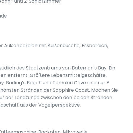
 Wohn- und 2. Schlafzimmer
ude
er Außenbereich mit Außendusche, Essbereich,
n südlich des Stadtzentrums von Bateman's Bay. Ein
uten entfernt. Größere Lebensmittelgeschäfte,
y. Barling’s Beach und Tomakin Cove sind nur 8
chönsten Stränden der Sapphire Coast. Machen Sie
auf der Landzunge zwischen den beiden Stränden
dschaft aus der Vogelperspektive.
, Kaffeemaschine, Backofen, Mikrowelle,