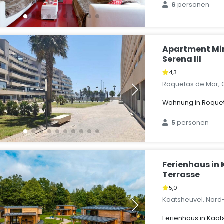
6
personen
Apartment Mi
Serena III
4,3
Roquetas de Mar, 
Wohnung in Roque
5
personen
Ferienhaus in
Terrasse
5,0
Kaatsheuvel, Nord
Ferienhaus in Kaat