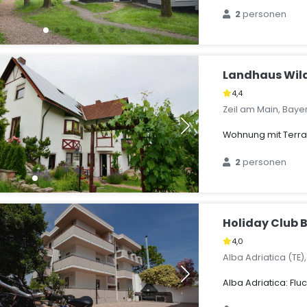
2
personen
Landhaus Wil
4,4
Zeil am Main, Baye
Wohnung mit Terras
2
personen
Holiday Club B
4,0
Alba Adriatica (TE)
Alba Adriatica: Flu