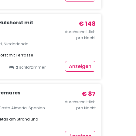
Hulshorst mit
€ 148
durchschnittlich
pro Nacht
nd, Niederlande
horst mit Terrasse
Anzeigen
2
schlafzimmer
remares
€ 87
durchschnittlich
Costa Almeria, Spanien
pro Nacht
etas am Strand und