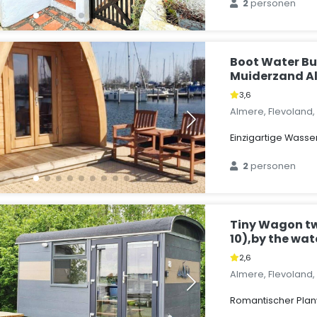
2
personen
Boot Water Bu
Muiderzand A
3,6
Almere, Flevoland
Einzigartige Wass
2
personen
Tiny Wagon tw
10),by the wat
2,6
Almere, Flevoland
Romantischer Pla