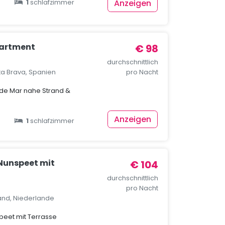
Anzeigen
1
schlafzimmer
partment
€ 98
durchschnittlich
ta Brava, Spanien
pro Nacht
de Mar nahe Strand &
Anzeigen
1
schlafzimmer
 Nunspeet mit
€ 104
durchschnittlich
pro Nacht
and, Niederlande
peet mit Terrasse