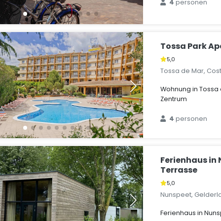
4
personen
Tossa Park A
5,0
Tossa de Mar, Cos
Wohnung in Tossa 
Zentrum
4
personen
Ferienhaus in
Terrasse
5,0
Nunspeet, Gelderl
Ferienhaus in Nuns