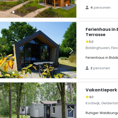
4
personen
Ferienhaus in
Terrasse
5,0
Biddinghuizen, Fle
Ferienhaus in Bidd
2
personen
Vakantiepark 
4,0
Kootwijk, Gelderla
Ruhiger Waldbunga