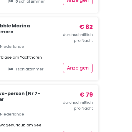
Anzeigen
0
schlafzimmer
bble Marina
€ 82
lmere
durchschnittlich
pro Nacht
, Niederlande
erblase am Yachthafen
Anzeigen
1
schlafzimmer
o-person (Nr 7-
€ 79
er
durchschnittlich
pro Nacht
, Niederlande
nwagenurlaub am See