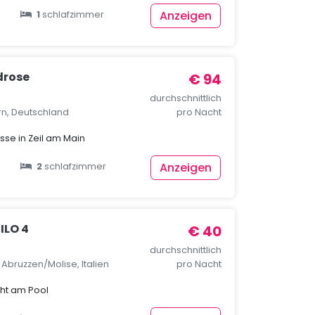
Anzeigen
1
schlafzimmer
drose
€ 94
durchschnittlich
rn, Deutschland
pro Nacht
se in Zeil am Main
Anzeigen
2
schlafzimmer
ILO 4
€ 40
durchschnittlich
, Abruzzen/Molise, Italien
pro Nacht
cht am Pool