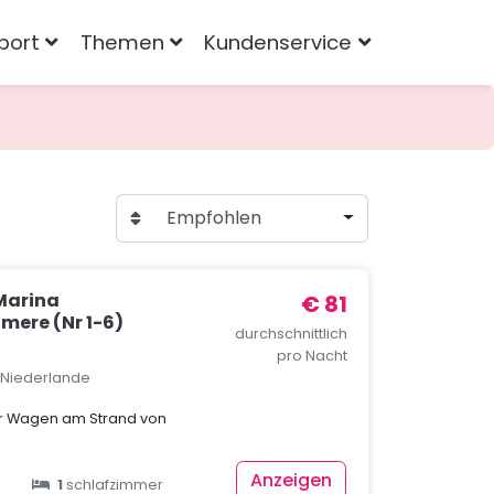
port
Themen
Kundenservice
Empfohlen
Marina
€ 81
mere (Nr 1-6)
durchschnittlich
pro Nacht
, Niederlande
er Wagen am Strand von
Anzeigen
1
schlafzimmer