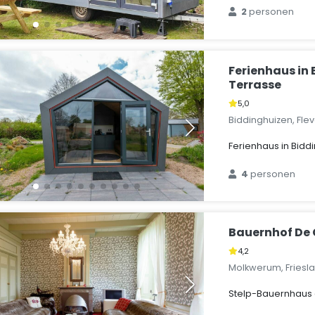
2
personen
Ferienhaus in
Terrasse
5,0
Biddinghuizen, Fle
Ferienhaus in Bidd
4
personen
Bauernhof De
4,2
Molkwerum, Friesl
Stelp-Bauernhaus