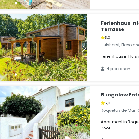
Ferienhaus in 
Terrasse
5,0
Hulshorst, Flevola
Ferienhaus in Huls
4
personen
Bungalow Ent
5,0
Roquetas de Mar, 
Apartment in Roqu
Pool