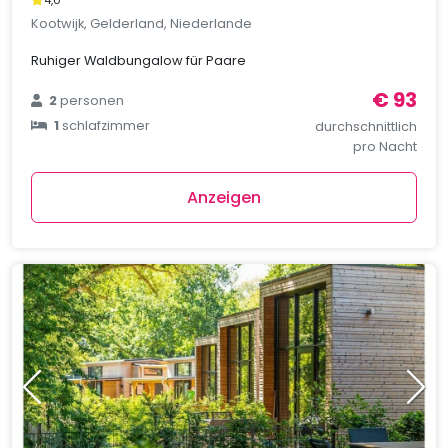
4,0
Kootwijk, Gelderland, Niederlande
Ruhiger Waldbungalow für Paare
€ 93
2
personen
1
schlafzimmer
durchschnittlich
pro Nacht
Anzeigen