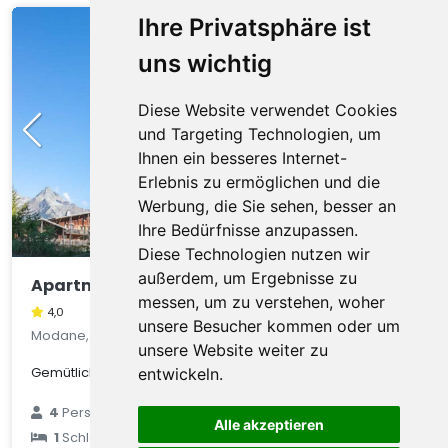
Ihre Privatsphäre ist
uns wichtig
Diese Website verwendet Cookies
und Targeting Technologien, um
Ihnen ein besseres Internet-
Erlebnis zu ermöglichen und die
Werbung, die Sie sehen, besser an
Ihre Bedürfnisse anzupassen.
Diese Technologien nutzen wir
außerdem, um Ergebnisse zu
Apartment C. Ramoure B N°210 - 2P4
messen, um zu verstehen, woher
4,0
unsere Besucher kommen oder um
Modane, Auvergne, Frankreich
unsere Website weiter zu
Gemütliche Wohnung in den Bergen von Valfrejus
entwickeln.
€ 82
4
Personen
Alle akzeptieren
1
Schlafzimmer
durchschnittlich