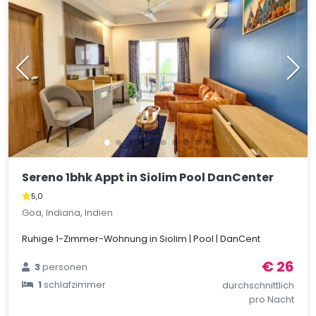
Sereno 1bhk Appt in Siolim Pool DanCenter
5,0
Goa, Indiana, Indien
Ruhige 1-Zimmer-Wohnung in Siolim | Pool | DanCent
€ 26
3
personen
1
schlafzimmer
durchschnittlich
pro Nacht